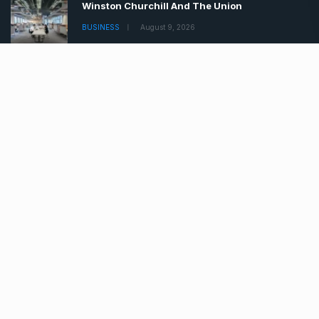
About Us
Contact
Latest News
Winston Churchill And The Union
BUSINESS
August 9, 2026
Teacher Suspended For Showing Prophet
BUSINESS
August 9, 2026
Boris Johnson Tells Brits Lockdown
BUSINESS
August 9, 2026