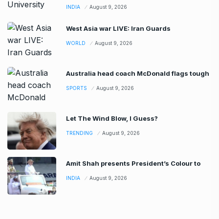
Recent Post
Bobby Brown Autopsy Reveals He Died
ENTERTAINMENT
August 9, 2026
Kerala’s Calicut University plans ‘ASCENT’
to
INDIA
August 9, 2026
West Asia war LIVE: Iran Guards
WORLD
August 9, 2026
Australia head coach McDonald flags tough
SPORTS
August 9, 2026