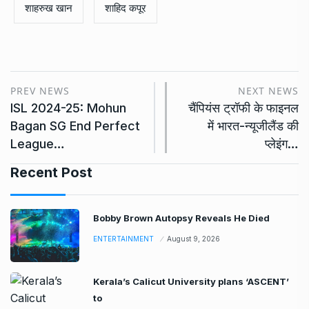
करण जौहर
करीना कपूर
कार्तिक आर्यन
जयपुर
डिप्टी सीएम दीया कुमारी
नुसरत भरुचा
बॉलीवुड की खबरें
माधुरी दीक्षित
विजय वर्मा
शालिनी पासी
शाहरुख खान
शाहिद कपूर
PREV NEWS
NEXT NEWS
ISL 2024-25: Mohun
चैंपियंस ट्रॉफी के फाइनल
Bagan SG End Perfect
में भारत-न्यूजीलैंड की
League…
प्लेइंग…