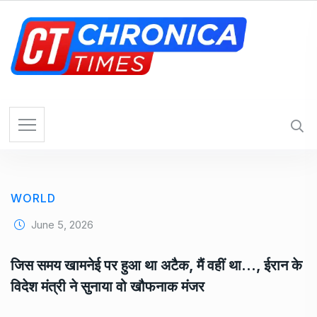
S
k
i
p
t
o
c
o
n
t
e
WORLD
n
t
June 5, 2026
जिस समय खामनेई पर हुआ था अटैक, मैं वहीं था…, ईरान के
विदेश मंत्री ने सुनाया वो खौफनाक मंजर