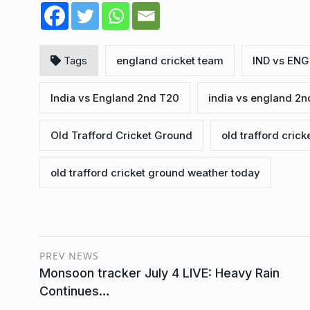
Tags
england cricket team
IND vs ENG
India vs England 2nd T20
india vs england 2n
Old Trafford Cricket Ground
old trafford crick
old trafford cricket ground weather today
PREV NEWS
Monsoon tracker July 4 LIVE: Heavy Rain
Continues…