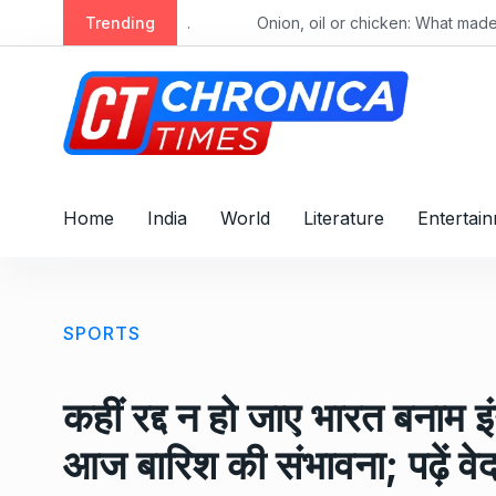
S
Trending
Alec Baldwin’s daughter Ireland Baldwin reacts after Perez Hilton’s hospitalization: ‘He publicly humiliated my family, sexualized me from a young age’
Onion, oil or chicken: What made your thal
k
i
p
t
o
c
o
Home
India
World
Literature
Entertai
n
t
e
n
SPORTS
t
कहीं रद्द न हो जाए भारत बनाम इं
आज बारिश की संभावना; पढ़ें वे