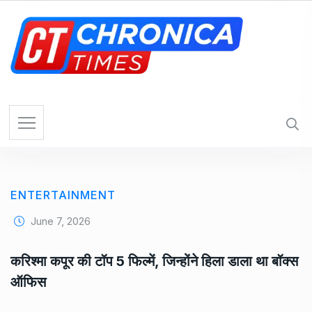
S
k
i
p
t
o
c
o
n
t
e
ENTERTAINMENT
n
t
June 7, 2026
करिश्मा कपूर की टॉप 5 फिल्में, जिन्होंने हिला डाला था बॉक्स
ऑफिस