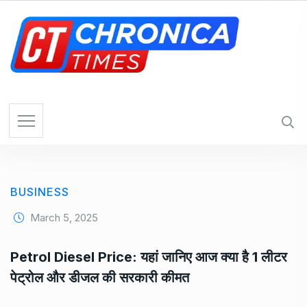
S
k
i
p
t
o
c
o
n
t
e
BUSINESS
n
t
March 5, 2025
Petrol Diesel Price: यहां जानिए आज क्या है 1 लीटर
पेट्रोल और डीजल की सरकारी कीमत