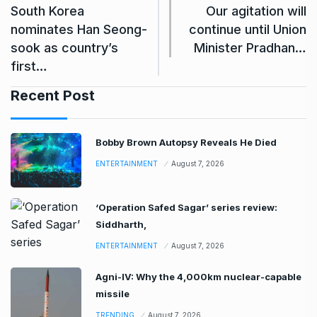
South Korea
Our agitation will
nominates Han ​Seong-
continue until Union
sook as country’s
Minister Pradhan…
first…
Recent Post
Bobby Brown Autopsy Reveals He Died
ENTERTAINMENT
August 7, 2026
‘Operation Safed Sagar’ series review:
Siddharth,
ENTERTAINMENT
August 7, 2026
Agni-IV: Why the 4,000km nuclear-capable
missile
TRENDING
August 7, 2026