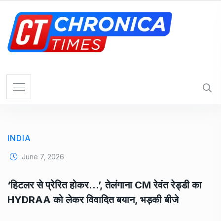
S
k
i
p
t
o
c
o
n
t
e
INDIA
n
t
June 7, 2026
‘हिटलर से प्रेरित होकर…’, तेलंगाना CM रेवंत रेड्डी का
HYDRAA को लेकर विवादित बयान, भड़की बीजे