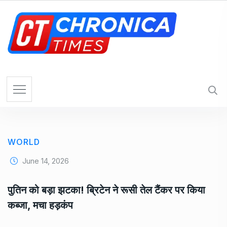
S
k
i
p
t
o
c
o
n
t
e
WORLD
n
t
June 14, 2026
पुतिन को बड़ा झटका! ब्रिटेन ने रूसी तेल टैंकर पर किया
कब्जा, मचा हड़कंप