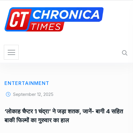
S
k
i
p
t
o
c
o
n
t
e
ENTERTAINMENT
n
t
September 12, 2025
‘लोकाह चैप्टर 1 चंद्रा’ ने जड़ा शतक, जानें- बागी 4 सहित
बाकी फिल्मों का गुरुवार का हाल