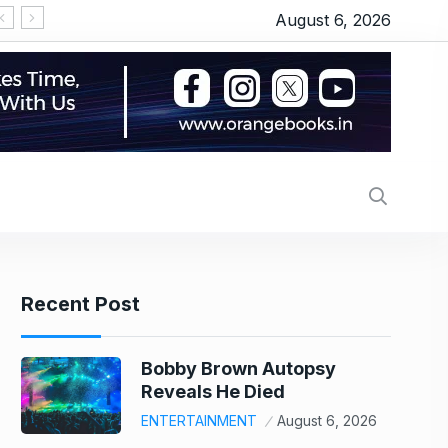
August 6, 2026
US stock market today: Wall Street scales new re
Recent Post
Bobby Brown Autopsy
Reveals He Died
ENTERTAINMENT
August 6, 2026