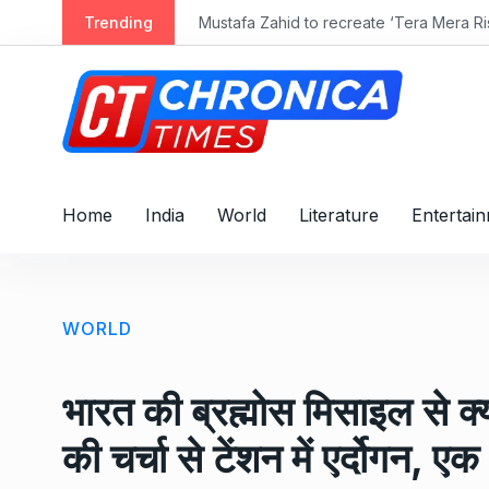
S
Trending
Mustafa Zahid to recreate ‘Tera Mera Ris
k
i
p
t
o
c
o
Home
India
World
Literature
Entertai
n
t
e
n
WORLD
t
भारत की ब्रह्मोस मिसाइल से क्य
की चर्चा से टेंशन में एर्दोगन, एक