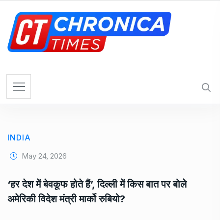
S
k
i
p
t
o
c
o
n
t
e
INDIA
n
t
May 24, 2026
‘हर देश में बेवकूफ होते हैं’, दिल्ली में किस बात पर बोले
अमेरिकी विदेश मंत्री मार्को रुबियो?