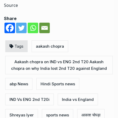
Source
Share
Tags
aakash chopra
Aakash chopra on IND vs ENG 2nd T20 Aakash
chopra on why India lost 2nd T20 against England
abp News
Hindi Sports news
IND Vs ENG 2nd T20i
India vs England
Shreyas Iyer
sports news
आकाश चोपड़ा