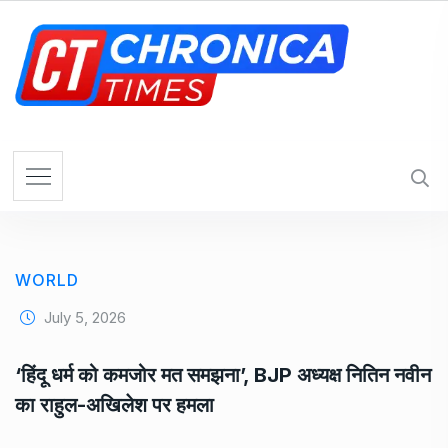
S
k
i
p
t
o
c
o
n
t
e
WORLD
n
t
July 5, 2026
‘हिंदू धर्म को कमजोर मत समझना’, BJP अध्यक्ष नितिन नवीन
का राहुल-अखिलेश पर हमला