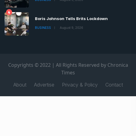
Boris Johnson Tells Brits Lockdown
BUSINESS
August 9, 2026
Copyrights © 2022 | All Rights Reserved by Chronica
Times
About
Advertise
Privacy & Policy
Contact