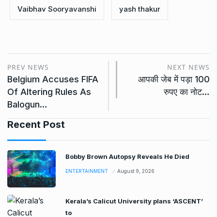
Vaibhav Sooryavanshi
yash thakur
PREV NEWS
NEXT NEWS
Belgium Accuses FIFA
आपकी जेब में पड़ा 100
Of Altering Rules As
रुपए का नोट…
Balogun…
Recent Post
Bobby Brown Autopsy Reveals He Died
ENTERTAINMENT
August 9, 2026
Kerala’s Calicut University plans ‘ASCENT’
to