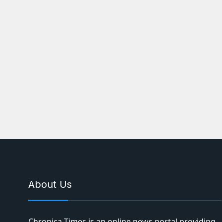
About Us
Chronica Times is an online news portal providing