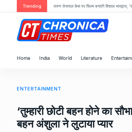
S
Trending
तरुण तेजपाल केस पर फिल्म बनाएंगे विशाल भारद्वाज, ‘रा
k
i
p
t
o
c
o
Home
India
World
Literature
Entertai
n
t
e
n
ENTERTAINMENT
t
‘तुम्हारी छोटी बहन होने का सौभा
बहन अंशुला ने लुटाया प्यार