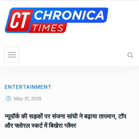
S
k
i
p
t
o
c
o
n
t
e
ENTERTAINMENT
n
t
May 31, 2026
न्यूयॉर्क की सड़कों पर संजना सांघी ने बढ़ाया तापमान, टॉप
और फ्लोरल स्कर्ट में बिखेरा ग्लैमर