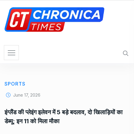
S
k
i
p
t
o
c
o
n
t
e
SPORTS
n
t
June 17, 2026
इंग्लैंड की प्लेइंग इलेवन में 5 बड़े बदलाव, दो खिलाड़ियों का
डेब्यू; इन 11 को मिला मौका