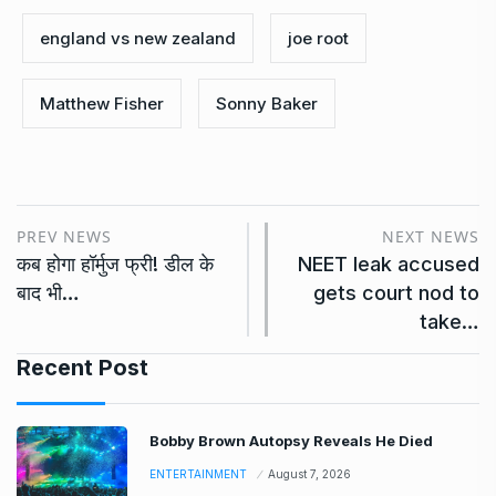
england vs new zealand
joe root
Matthew Fisher
Sonny Baker
PREV NEWS
NEXT NEWS
कब होगा हॉर्मुज फ्री! डील के
NEET leak accused
बाद भी…
gets court nod to
take…
Recent Post
Bobby Brown Autopsy Reveals He Died
ENTERTAINMENT
August 7, 2026