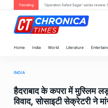
S
Trending
‘Operation Safed Sagar’ series review: 
k
i
p
t
o
c
o
Home
India
World
Literature
Entertai
n
t
e
n
INDIA
t
हैदराबाद के कपरा में मुस्लिम ल
विवाद, सोसाइटी सेक्रेटरी ने मा