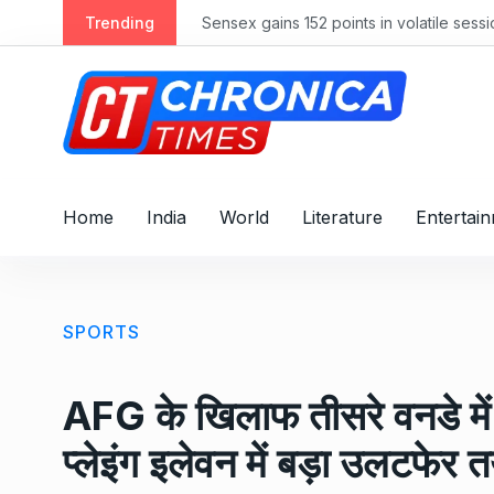
S
Trending
Sensex gains 152 points in volatile ses
k
i
p
t
o
c
o
Home
India
World
Literature
Entertai
n
t
e
n
SPORTS
t
AFG के खिलाफ तीसरे वनडे में 
प्लेइंग इलेवन में बड़ा उलटफेर 