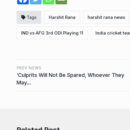
Tags
Harshit Rana
harshit rana news
IND vs AFG 3rd ODI Playing 11
India cricket te
PREV NEWS
‘Culprits Will Not Be Spared, Whoever They
May…
Related Post