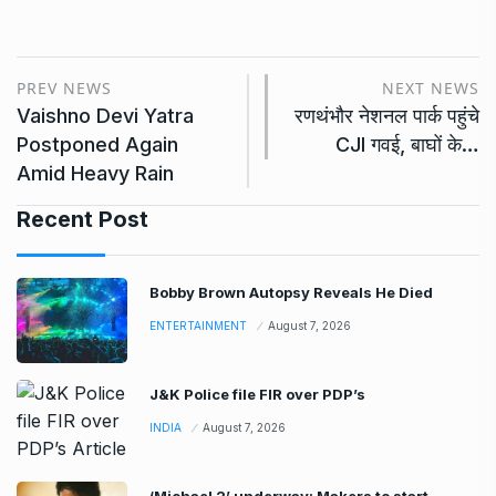
PREV NEWS
NEXT NEWS
Vaishno Devi Yatra
रणथंभौर नेशनल पार्क पहुंचे
Postponed Again
CJI गवई, बाघों के…
Amid Heavy Rain
Recent Post
Bobby Brown Autopsy Reveals He Died
ENTERTAINMENT
August 7, 2026
J&K Police file FIR over PDP’s
INDIA
August 7, 2026
‘Michael 2’ underway: Makers to start