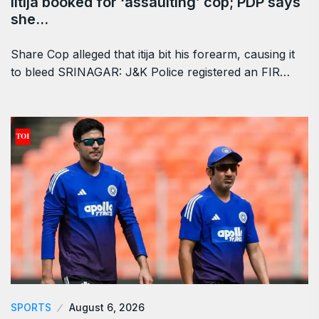
Iltija booked for ‘assaulting’ cop; PDP says
she…
Share Cop alleged that itija bit his forearm, causing it
to bleed SRINAGAR: J&K Police registered an FIR…
SPORTS
August 6, 2026