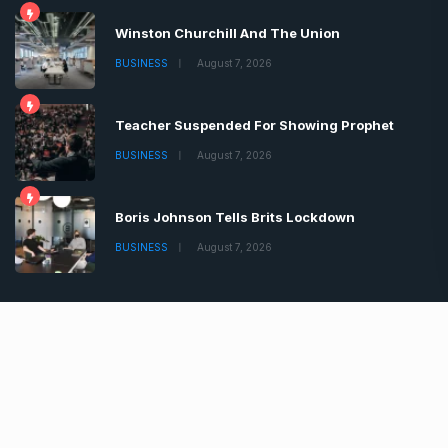
Winston Churchill And The Union
BUSINESS
August 7, 2026
Teacher Suspended For Showing Prophet
BUSINESS
August 7, 2026
Boris Johnson Tells Brits Lockdown
BUSINESS
August 7, 2026
Copyrights © 2022 | All Rights Reserved by Chronica
Times
About
Advertise
Privacy & Policy
Contact