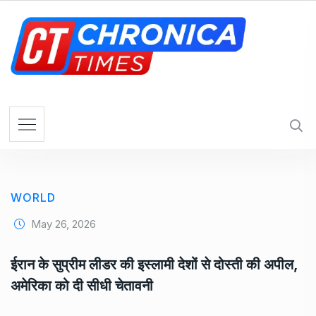
S
k
i
p
t
o
c
o
n
t
e
WORLD
n
t
May 26, 2026
ईरान के सुप्रीम लीडर की इस्लामी देशों से दोस्ती की अपील,
अमेरिका को दी सीधी चेतावनी