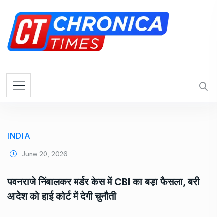
S
k
i
p
t
o
c
o
n
t
e
INDIA
n
t
June 20, 2026
पवनराजे निंबालकर मर्डर केस में CBI का बड़ा फैसला, बरी
आदेश को हाई कोर्ट में देगी चुनौती