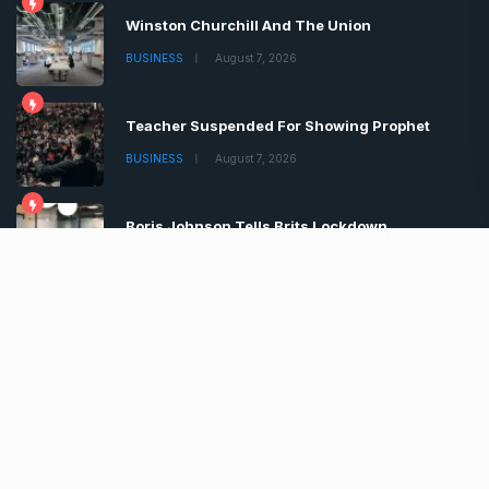
Winston Churchill And The Union
BUSINESS
August 7, 2026
Teacher Suspended For Showing Prophet
BUSINESS
August 7, 2026
Boris Johnson Tells Brits Lockdown
BUSINESS
August 7, 2026
Copyrights © 2022 | All Rights Reserved by Chronica
Times
About
Advertise
Privacy & Policy
Contact