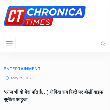
S
k
i
p
t
o
c
o
n
t
e
ENTERTAINMENT
n
t
May 29, 2026
‘आज भी वो मेरा पति है…’, गोविंदा संग रिश्ते पर बोलीं वाइफ
सुनीता आहूजा