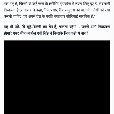
भाग गए हैं, जिनमें से कई रूस के हमीमिम एयरबेस में शरण लिए हुए हैं. लेबनानी
विधायक हैदर नासर ने कहा, “अंतरराष्ट्रीय समुदाय को अलावी लोगों की रक्षा
करनी चाहिए, जो अपने देश के प्रति वफ़ादार सीरियाई नागरिक हैं.”
यह भी पढ़ें-
‘ये चूहे-बिल्ली का गेम है, चलता रहेगा… उनसे आगे निकलना
होगा’; एयर चीफ मार्शल एपी सिंह ने किसके लिए कही ये बात?