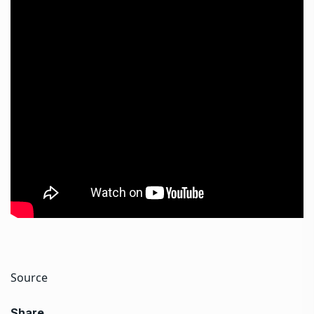
Source
Share