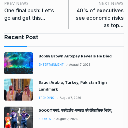
PREV NEWS
NEXT NEWS
One final push: Let’s
40% of executives
go and get this…
see economic risks
as top…
Recent Post
Bobby Brown Autopsy Reveals He Died
ENTERTAINMENT
August 7, 2026
Saudi Arabia, Turkey, Pakistan Sign
Landmark
TRENDING
August 7, 2026
5000वां वनडे: स्कॉटलैंड-कनाडा की ऐतिहासिक भिड़ंत,
SPORTS
August 7, 2026