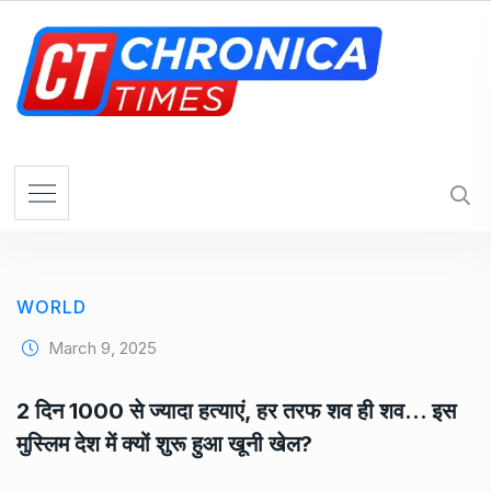
S
k
i
p
t
o
c
o
n
t
e
WORLD
n
t
March 9, 2025
2 दिन 1000 से ज्यादा हत्याएं, हर तरफ शव ही शव… इस
मुस्लिम देश में क्यों शुरू हुआ खूनी खेल?