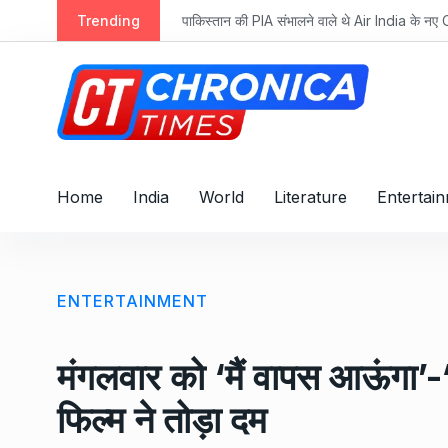
S
Trending
पाकिस्तान की PIA संभालने वाले थे Air India के नए 
k
i
p
t
o
c
o
Home
India
World
Literature
Entertai
n
t
e
n
ENTERTAINMENT
t
मंगलवार को ‘मैं वापस आऊंगा’-
फिल्म ने तोड़ा दम