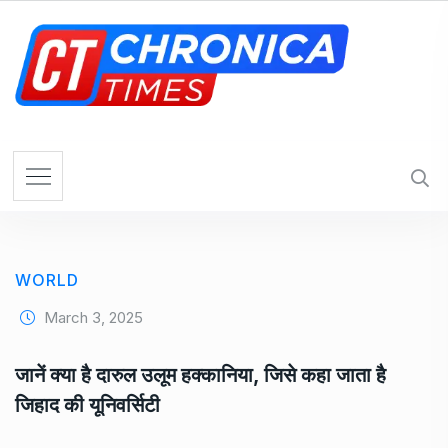
S
k
i
p
t
o
c
o
n
t
e
WORLD
n
t
March 3, 2025
जानें क्या है दारुल उलूम हक्कानिया, जिसे कहा जाता है
जिहाद की यूनिवर्सिटी