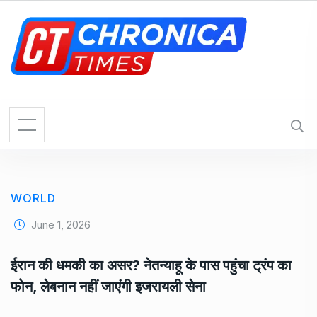
S
k
i
p
t
o
c
o
n
t
e
WORLD
n
t
June 1, 2026
ईरान की धमकी का असर? नेतन्याहू के पास पहुंचा ट्रंप का
फोन, लेबनान नहीं जाएंगी इजरायली सेना