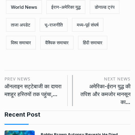
World News
ईरान-अमेरिका युद्ध
डोनाल्ड ट्रंप
ताजा अपडेट
भू-राजनीति
मध्य-पूर्व संघर्ष
विश्व समाचार
वैश्विक समाचार
हिंदी समाचार
PREV NEWS
NEXT NEWS
ऑनलाइन सट्टेबाजी का दायरा
अमेरिका-ईरान युद्ध की
मशहूर हस्तियों तक पहुंचा,…
तपिश और कमजोर मानसून
का…
Recent Post
Bobby Brown Autopsy Reveals He Died