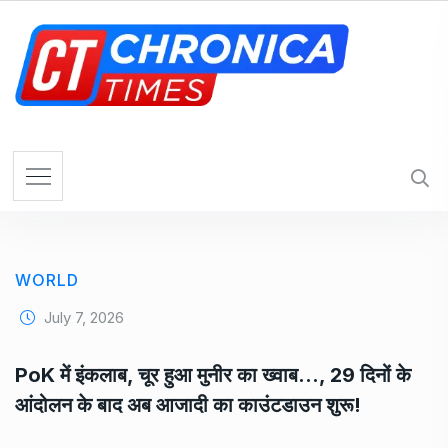
S
k
i
p
t
o
c
o
n
t
e
WORLD
n
t
July 7, 2026
PoK में इंकलाब, चूर हुआ मुनीर का ख्वाब…, 29 दिनों के
आंदोलन के बाद अब आजादी का काउंटडाउन शुरू!