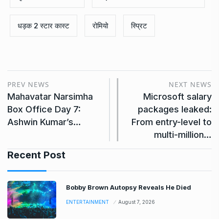
धड़क 2 स्टार कास्ट
रोमियो
स्प्रिट
PREV NEWS
NEXT NEWS
Mahavatar Narsimha
Microsoft salary
Box Office Day 7:
packages leaked:
Ashwin Kumar’s…
From entry-level to
multi-million…
Recent Post
Bobby Brown Autopsy Reveals He Died
ENTERTAINMENT
August 7, 2026