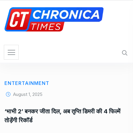
S
k
i
p
t
o
c
o
n
t
e
ENTERTAINMENT
n
t
August 1, 2025
‘भाभी 2’ बनकर जीता दिल, अब तृप्ति डिमरी की 4 फिल्में
तोड़ेंगी रिकॉर्ड