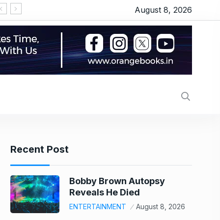
August 8, 2026
‘Thudakkam’ movie review: Vismaya Mohanlal’s martia
Recent Post
Bobby Brown Autopsy
Reveals He Died
ENTERTAINMENT
August 8, 2026