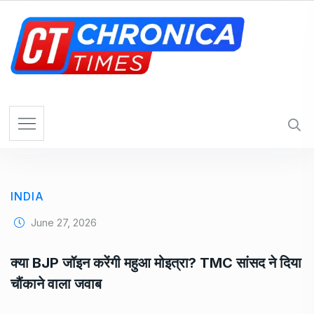
S
k
i
p
t
o
c
o
n
t
e
INDIA
n
t
June 27, 2026
क्या BJP जॉइन करेंगी महुआ मोइत्रा? TMC सांसद ने दिया
चौंकाने वाला जवाब