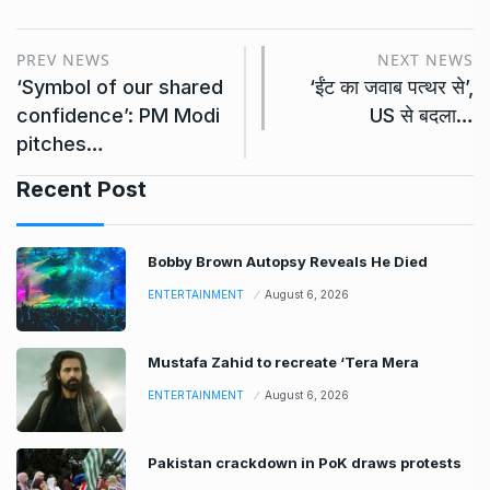
PREV NEWS
NEXT NEWS
‘Symbol of our shared
‘ईंट का जवाब पत्थर से’,
confidence’: PM Modi
US से बदला…
pitches…
Recent Post
Bobby Brown Autopsy Reveals He Died
ENTERTAINMENT
August 6, 2026
Mustafa Zahid to recreate ‘Tera Mera
ENTERTAINMENT
August 6, 2026
Pakistan crackdown in PoK draws protests