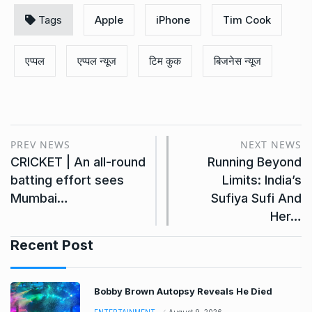
Tags
Apple
iPhone
Tim Cook
एप्पल
एप्पल न्यूज
टिम कुक
बिजनेस न्यूज
PREV NEWS
NEXT NEWS
CRICKET | An all-round
Running Beyond
batting effort sees
Limits: India’s
Mumbai…
Sufiya Sufi And
Her…
Recent Post
Bobby Brown Autopsy Reveals He Died
ENTERTAINMENT
August 9, 2026