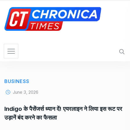
S
k
i
p
t
o
c
o
n
t
e
BUSINESS
n
t
June 3, 2026
Indigo के पैसेंजर्स ध्यान दें! एयरलाइन ने लिया इस रूट पर
उड़ानें बंद करने का फैसला