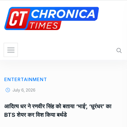
S
k
i
p
t
o
c
o
n
t
e
ENTERTAINMENT
n
t
July 6, 2026
आदित्य धर ने रणवीर सिंह को बताया ‘भाई’, ‘धुरंधर’ का
BTS शेयर कर विश किया बर्थडे