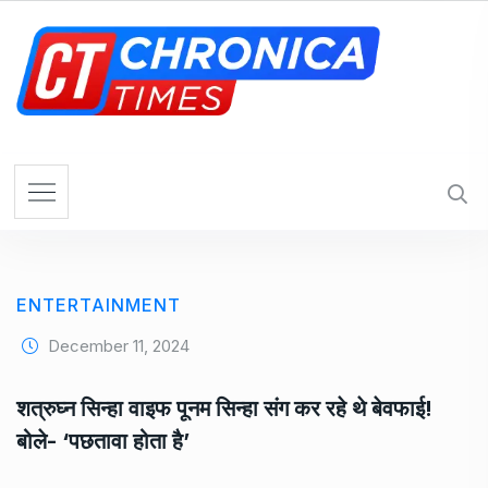
S
k
i
p
t
o
c
o
n
t
e
ENTERTAINMENT
n
t
December 11, 2024
शत्रुघ्न सिन्हा वाइफ पूनम सिन्हा संग कर रहे थे बेवफाई!
बोले- ‘पछतावा होता है’