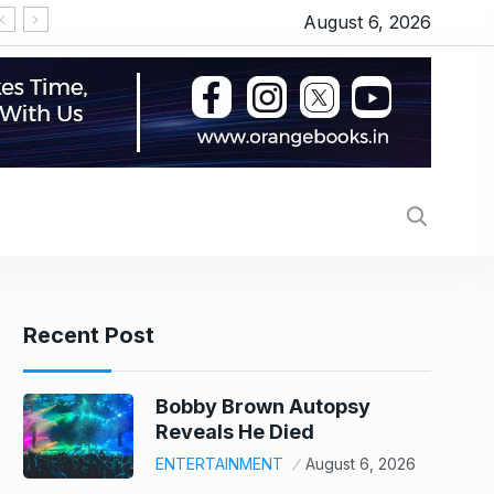
August 6, 2026
US stock market today: Wall Street scales new re
Recent Post
Bobby Brown Autopsy
Reveals He Died
ENTERTAINMENT
August 6, 2026