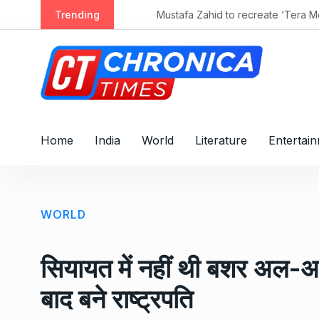
S
Trending
Mustafa Zahid to recreate ‘Tera Mera Ris
k
i
p
t
o
c
o
Home
India
World
Literature
Entertai
n
t
e
n
WORLD
t
सियायत में नहीं थी बशर अल-अ
बाद बने राष्ट्रपति