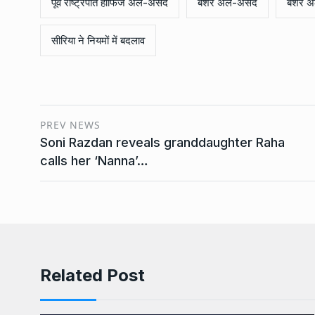
पूर्व राष्ट्रपति हाफिज अल-असद
बशर अल-असद
बशर अ
सीरिया ने नियमों में बदलाव
PREV NEWS
Soni Razdan reveals granddaughter Raha
calls her ‘Nanna’…
Related Post