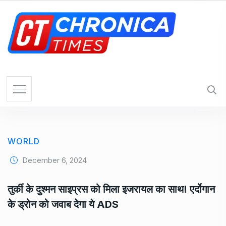
S
k
i
p
t
o
c
o
n
t
e
WORLD
n
t
December 6, 2024
तुर्की के दुश्मन साइप्रस को मिला इजरायल का साथ! एर्दोगान
के ड्रोन को जवाब देगा ये ADS