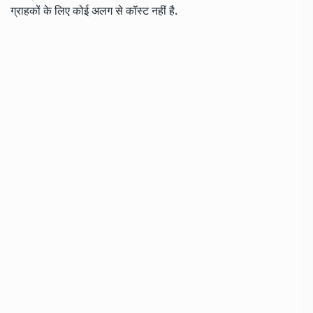
ग्राहकों के लिए कोई अलग से कॉस्ट नहीं है.
नेट बैंकिंग में लॉग इन करने के बाद फंड ट्रांसफर या या ऑटो डेबिट सेट
करने के लिए सब्सक्राइबर को लाभार्थी के रूप में ट्रस्टी बैंक के IFSC
डिटेल के साथ वर्चुअल आईडी को जोड़ना होगा. PRDRA का सुझाव है कि
डी-रेमिट के जरिए फंड ट्रांसफर में ‘NPS Contribution for D-
Remit’लिखा होना चाहिए.
Published at : 08 Mar 2025 07:49 PM (IST)