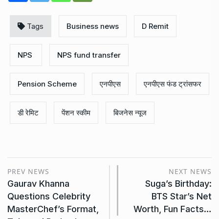
डी रेमिट
पेंशन स्कीम
बिजनेस न्यूज
PREV NEWS
NEXT NEWS
Gaurav Khanna
Suga’s Birthday:
Questions Celebrity
BTS Star’s Net
MasterChef’s Format,
Worth, Fun Facts…
Tejasswi Prakash…
Recent Post
Bobby Brown Autopsy Reveals He Died
ENTERTAINMENT
August 8, 2026